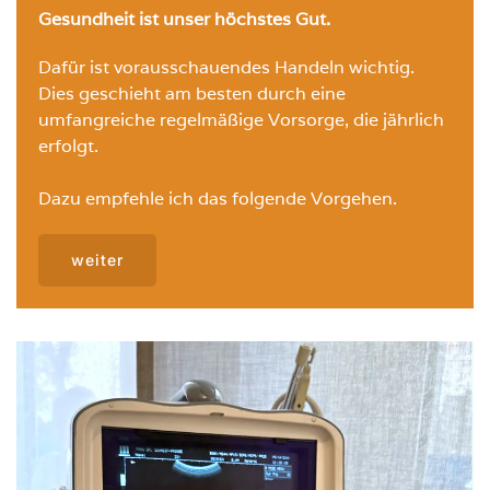
Gesundheit ist unser höchstes Gut.
Dafür ist vorausschauendes Handeln wichtig.
Dies geschieht am besten durch eine
umfangreiche regelmäßige Vorsorge, die jährlich
erfolgt.
Dazu empfehle ich das folgende Vorgehen.
weiter