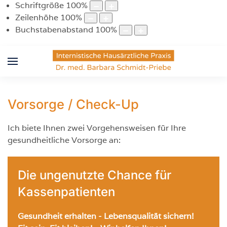
Schriftgröße
100
%
Zeilenhöhe
100
%
Buchstabenabstand
100
%
Vorsorge / Check-Up
Ich biete Ihnen zwei Vorgehensweisen für Ihre
gesundheitliche Vorsorge an:
Die ungenutzte Chance für
Kassenpatienten
Gesundheit erhalten - Lebensqualität sichern!