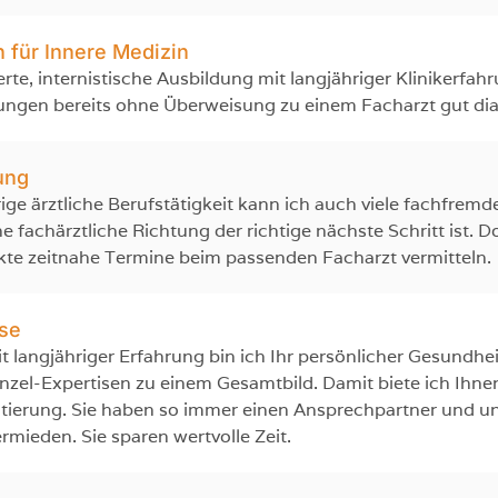
n für Innere Medizin
erte, internistische Ausbildung mit langjähriger Klinikerfah
kungen bereits ohne Überweisung zu einem Facharzt gut di
ung
ge ärztliche Berufstätigkeit kann ich auch viele fachfre
fachärztliche Richtung der richtige nächste Schritt ist. Dor
te zeitnahe Termine beim passenden Facharzt vermitteln.
tse
it langjähriger Erfahrung bin ich Ihr persönlicher Gesundhe
Einzel-Expertisen zu einem Gesamtbild. Damit biete ich Ihn
ntierung. Sie haben so immer einen Ansprechpartner und u
ieden. Sie sparen wertvolle Zeit.